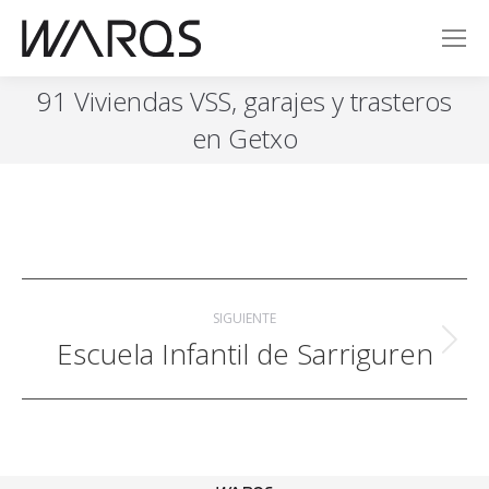
91 Viviendas VSS, garajes y trasteros
en Getxo
Navegación
SIGUIENTE
entre
Escuela Infantil de Sarriguren
Publicación
siguiente:
publicaciones