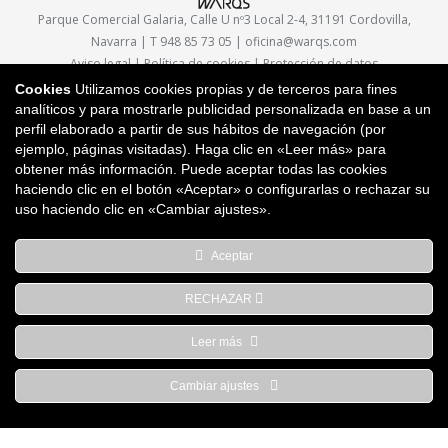
Parque Comercial Galaria, Calle U nº3 Local 2-4, 31191 Cordovilla,
Navarra | T 948 85 73 05 |
oficina@warqs.com
Aviso legal
|
Política de cookies
|
Protección de datos
Cookies
Utilizamos cookies propias y de terceros para fines
analíticos y para mostrarle publicidad personalizada en base a un
perfil elaborado a partir de sus hábitos de navegación (por
ejemplo, páginas visitadas). Haga clic en «Leer más» para
obtener más información. Puede aceptar todas las cookies
haciendo clic en el botón «Aceptar» o configurarlas o rechazar su
uso haciendo clic en «Cambiar ajustes».
Aceptar
RECHAZAR
Leer más
Cambiar ajustes