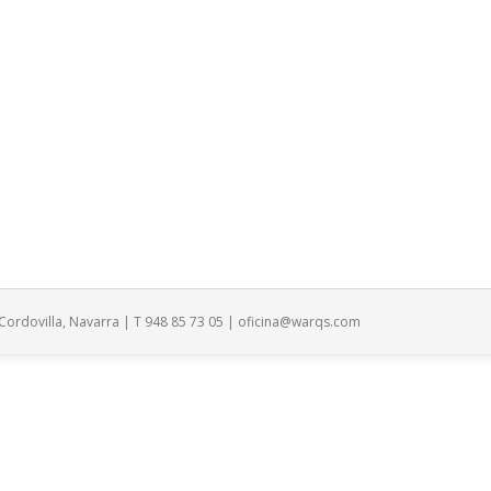
7
 adjudicatarios del concurso de la ESCUELA INFANTIL de SARRIGUREN conv
 Cordovilla, Navarra | T 948 85 73 05 |
oficina@warqs.com