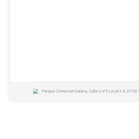
Escuela Infantil de Sarriguren
noticias
Por
X89H_Ma@D2TAO2
15 diciembre, 201
WARQS junto con Otxotorena Arquitectos hemos sido
Parque Comercial Galaria, Calle U nº3 Local 2-4, 31191