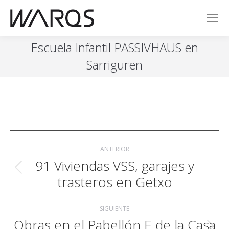
Escuela Infantil PASSIVHAUS en
Sarriguren
Navegación
ANTERIOR
entre
91 Viviendas VSS, garajes y
Publicación
publicaciones
trasteros en Getxo
anterior:
SIGUIENTE
Obras en el Pabellón E de la Casa