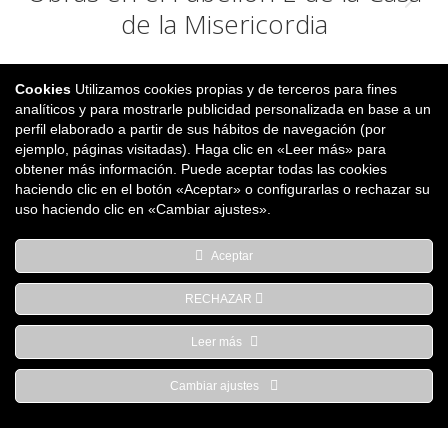
Publicación
de la Misericordia
siguiente:
Cookies
Utilizamos cookies propias y de terceros para fines
analíticos y para mostrarle publicidad personalizada en base a un
perfil elaborado a partir de sus hábitos de navegación (por
ejemplo, páginas visitadas). Haga clic en «Leer más» para
Parque Comercial Galaria, Calle U nº3 Local 2-4, 31191 Cordovilla,
obtener más información. Puede aceptar todas las cookies
haciendo clic en el botón «Aceptar» o configurarlas o rechazar su
Navarra | T 948 85 73 05 |
oficina@warqs.com
uso haciendo clic en «Cambiar ajustes».
Aviso legal
|
Política de cookies
|
Protección de datos
Aceptar
RECHAZAR
Leer más
Cambiar ajustes