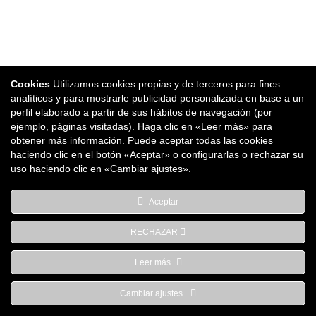
Cookies
Utilizamos cookies propias y de terceros para fines
Proyectos similares
analíticos y para mostrarle publicidad personalizada en base a un
perfil elaborado a partir de sus hábitos de navegación (por
ejemplo, páginas visitadas). Haga clic en «Leer más» para
obtener más información. Puede aceptar todas las cookies
haciendo clic en el botón «Aceptar» o configurarlas o rechazar su
Espacio Socio-Deportivo Ardoi Norte
uso haciendo clic en «Cambiar ajustes».
Aceptar
RECHAZAR
Leer más
Parque Comercial Galaria, Calle U nº3 Local 2-4, 31191 Cordovilla,
Cambiar ajustes
Navarra | T 948 85 73 05 |
oficina@warqs.com