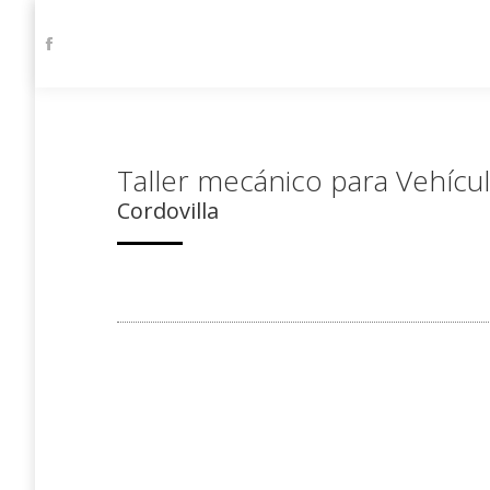
Facebook
page
opens
in
new
Taller mecánico para Vehícul
window
Cordovilla