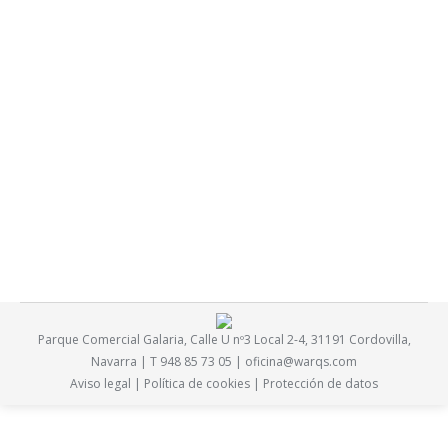
Espacio Socio-Deportivo en Ardoi Norte
noticias
Por
X89H_Ma@D2TAO2
24 enero, 2018
Iniciamos la fase de obra del Espacio Socio-Deportivo de
Ardoi Norte junto con DG Arquitectura.
Parque Comercial Galaria, Calle U nº3 Local 2-4, 31191 Cordovilla,
Navarra | T 948 85 73 05 |
oficina@warqs.com
Aviso legal
|
Política de cookies
|
Protección de datos