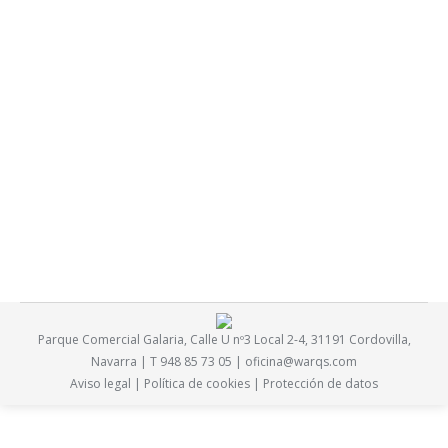
Espacio Socio-Deportivo en Ardoi Norte
noticias
Por
X89H_Ma@D2TAO2
24 enero, 2018
Iniciamos la fase de obra del Espacio Socio-Deportivo de
Ardoi Norte junto con DG Arquitectura.
Parque Comercial Galaria, Calle U nº3 Local 2-4, 31191 Cordovilla,
Navarra | T 948 85 73 05 |
oficina@warqs.com
Aviso legal
|
Política de cookies
|
Protección de datos