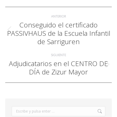
Navegación
ANTERIOR
entre
Conseguido el certificado
publicaciones
PASSIVHAUS de la Escuela Infantil
Publicación
anterior:
de Sarriguren
SIGUIENTE
Adjudicatarios en el CENTRO DE
Publicación
DÍA de Zizur Mayor
siguiente:
Buscar: