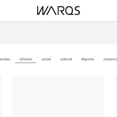
iendas
oficinas
social
cultural
deporte
comercia